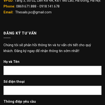
VPGD:
Tầng 3, Số 02, Liền Kề 4A, KĐT Mỗ Lao, Hà Đông, Hà Nội.
Phone:
0869.671.888 - 0918.141.678
Email:
Thesails.jsc@gmail.com
ĐĂNG KÝ TƯ VẤN
Chúng tôi sẽ phản hồi thông tin và tư vấn chi tiết cho quý
khách. Đăng ký ngay để nhận thông tin sớm nhất!
Họ và Tên
Số điện thoại
Thông điệp yêu cầu