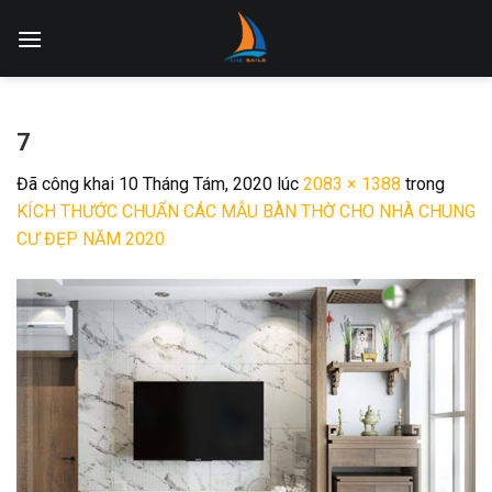
Skip
to
content
7
Đã công khai
10 Tháng Tám, 2020
lúc
2083 × 1388
trong
KÍCH THƯỚC CHUẨN CÁC MẪU BÀN THỜ CHO NHÀ CHUNG
CƯ ĐẸP NĂM 2020