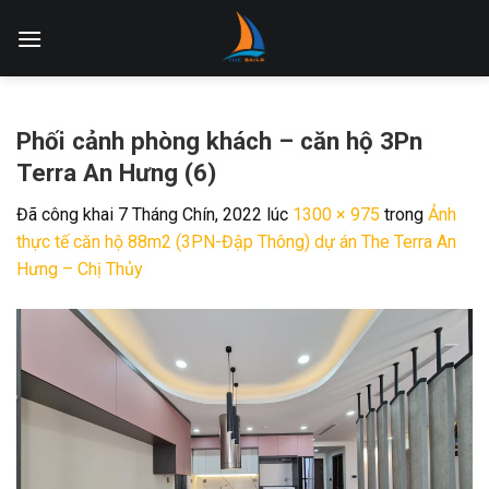
Skip
to
content
Phối cảnh phòng khách – căn hộ 3Pn
Terra An Hưng (6)
Đã công khai
7 Tháng Chín, 2022
lúc
1300 × 975
trong
Ảnh
thực tế căn hộ 88m2 (3PN-Đập Thông) dự án The Terra An
Hưng – Chị Thủy