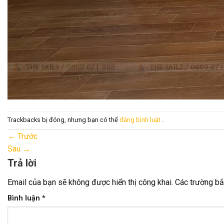
Trackbacks bị đóng, nhưng bạn có thể
đăng bình luật
.
←
Trước
Sau
→
Trả lời
Email của bạn sẽ không được hiển thị công khai.
Các trường b
Bình luận
*