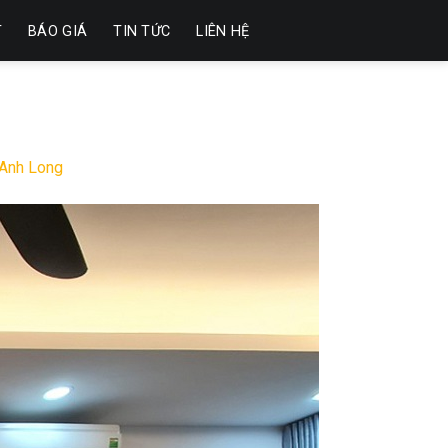
T
BÁO GIÁ
TIN TỨC
LIÊN HỆ
 Anh Long