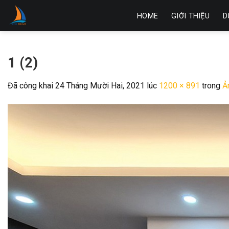
Skip
HOME
GIỚI THIỆU
D
to
content
1 (2)
Đã công khai
24 Tháng Mười Hai, 2021
lúc
1200 × 891
trong
Ả