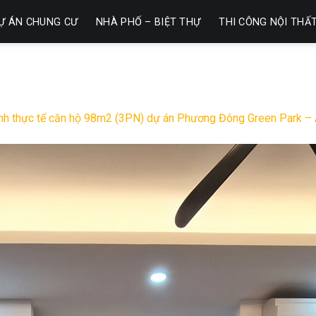
Ự ÁN CHUNG CƯ
NHÀ PHỐ – BIỆT THỰ
THI CÔNG NỘI THẤ
nh thực tế căn hộ 98m2 (3PN) dự án Phương Đông Green Park –