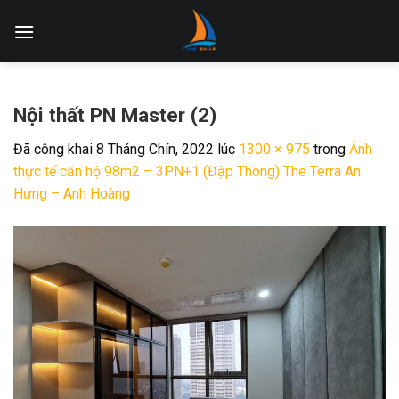
Skip
to
content
Nội thất PN Master (2)
Đã công khai
8 Tháng Chín, 2022
lúc
1300 × 975
trong
Ảnh
thực tế căn hộ 98m2 – 3PN+1 (Đập Thông) The Terra An
Hưng – Anh Hoàng