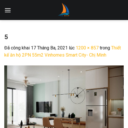
Skip
to
content
5
Đã công khai
17 Tháng Ba, 2021
lúc
1200 × 857
trong
Thiết
kế ăn hộ 2PN 55m2 Vinhomes Smart City- Chị Minh