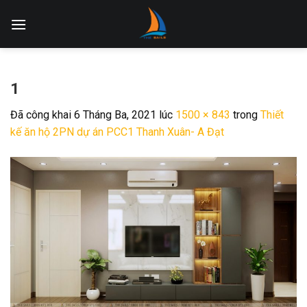
Skip
to
content
1
Đã công khai
6 Tháng Ba, 2021
lúc
1500 × 843
trong
Thiết
kế ăn hộ 2PN dự án PCC1 Thanh Xuân- A Đạt