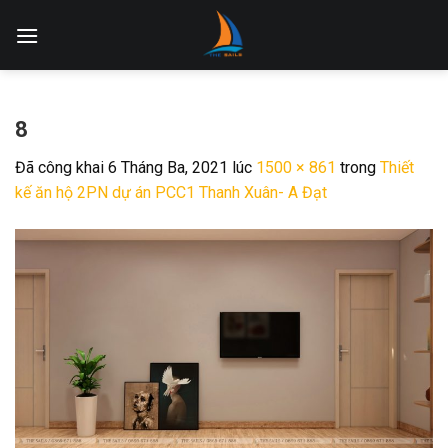
Skip
to
content
8
Đã công khai
6 Tháng Ba, 2021
lúc
1500 × 861
trong
Thiết
kế ăn hộ 2PN dự án PCC1 Thanh Xuân- A Đạt