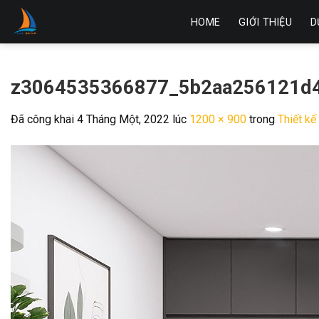
Skip
HOME
GIỚI THIỆU
D
to
content
z3064535366877_5b2aa256121d
Đã công khai
4 Tháng Một, 2022
lúc
1200 × 900
trong
Thiết k