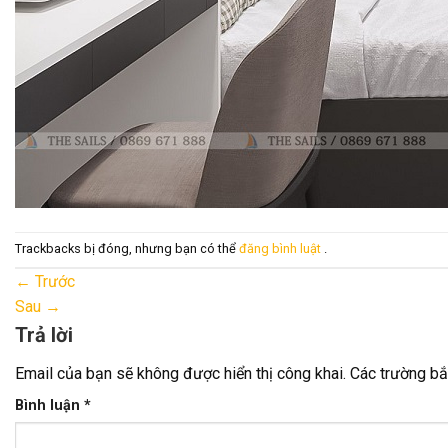
Trackbacks bị đóng, nhưng bạn có thể
đăng bình luật
.
←
Trước
Sau
→
Trả lời
Email của bạn sẽ không được hiển thị công khai.
Các trường b
Bình luận
*