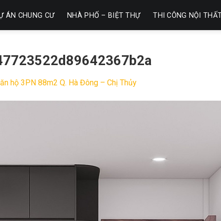
Ự ÁN CHUNG CƯ
NHÀ PHỐ – BIỆT THỰ
THI CÔNG NỘI THẤ
47723522d89642367b2a
ế ăn hộ 3PN 88m2 Q. Hà Đông – Chị Thủy