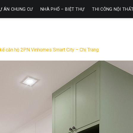
Ự ÁN CHUNG CƯ
NHÀ PHỐ – BIỆT THỰ
THI CÔNG NỘI THẤ
 kế căn hộ 2PN Vinhomes Smart City – Chị Trang