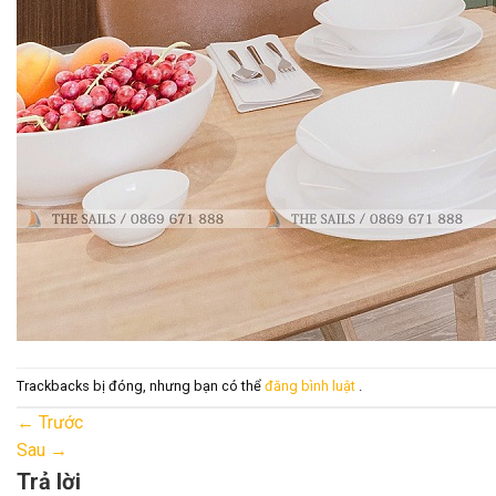
Trackbacks bị đóng, nhưng bạn có thể
đăng bình luật
.
←
Trước
Sau
→
Trả lời