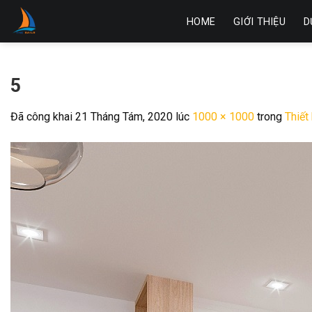
Skip
HOME
GIỚI THIỆU
D
to
content
5
Đã công khai
21 Tháng Tám, 2020
lúc
1000 × 1000
trong
Thiết