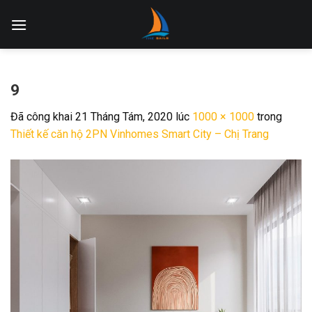
Skip
to
content
9
Đã công khai
21 Tháng Tám, 2020
lúc
1000 × 1000
trong
Thiết kế căn hộ 2PN Vinhomes Smart City – Chị Trang