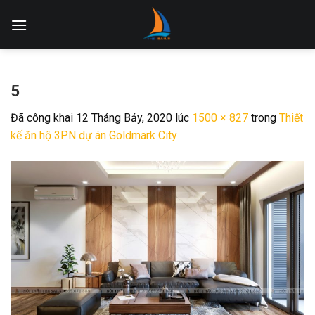
Skip
to
content
5
Đã công khai
12 Tháng Bảy, 2020
lúc
1500 × 827
trong
Thiết
kế ăn hộ 3PN dự án Goldmark City