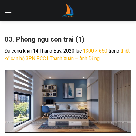
Skip
to
content
03. Phong ngu con trai (1)
Đã công khai
14 Tháng Bảy, 2020
lúc
1300 × 650
trong
thiết
kế căn hộ 3PN PCC1 Thanh Xuân – Anh Dũng