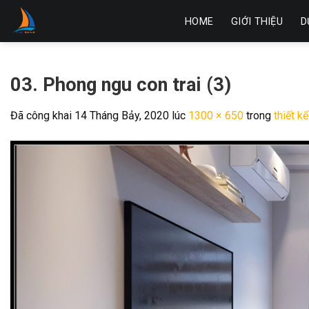
Skip
HOME
GIỚI THIỆU
D
to
content
03. Phong ngu con trai (3)
Đã công khai
14 Tháng Bảy, 2020
lúc
1300 × 650
trong
thiết 