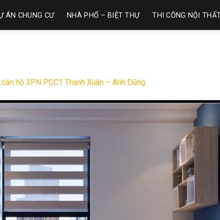
Ự ÁN CHUNG CƯ
NHÀ PHỐ – BIỆT THỰ
THI CÔNG NỘI THẤ
kế căn hộ 3PN PCC1 Thanh Xuân – Anh Dũng