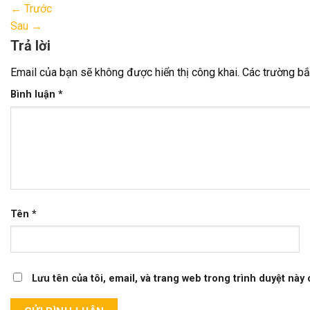
←
Trước
Sau
→
Trả lời
Email của bạn sẽ không được hiển thị công khai.
Các trường b
Bình luận
*
Tên
*
Lưu tên của tôi, email, và trang web trong trình duyệt này c