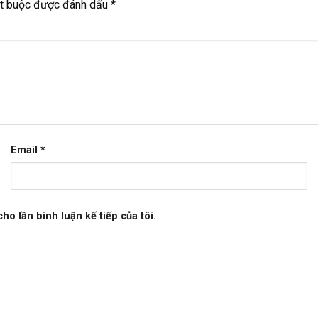
ắt buộc được đánh dấu
*
Email
*
ho lần bình luận kế tiếp của tôi.