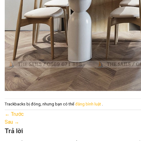
Trackbacks bị đóng, nhưng bạn có thể
đăng bình luật
.
←
Trước
Sau
→
Trả lời