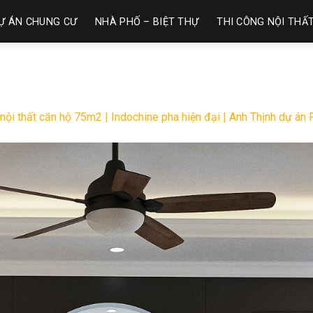
Ự ÁN CHUNG CƯ
NHÀ PHỐ – BIỆT THỰ
THI CÔNG NỘI THẤ
 nội thất căn hộ 75m2 | Indochine pha hiện đại | Anh Thịnh dự á