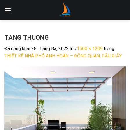
Skip
to
content
TANG THUONG
Đã công khai
28 Tháng Ba, 2022
lúc
1500 × 1209
trong
THIẾT KẾ NHÀ PHỐ ANH HOÀN – ĐÔNG QUAN, CẦU GIẤY