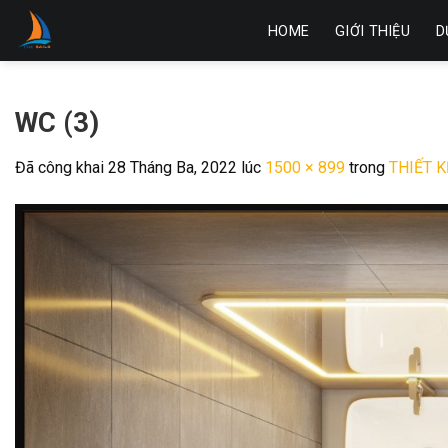
Skip
HOME
GIỚI THIỆU
D
to
content
WC (3)
Đã công khai
28 Tháng Ba, 2022
lúc
1500 × 899
trong
THIẾT 