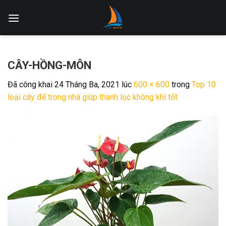
Skip
to
content
CÂY-HỒNG-MÔN
Đã công khai
24 Tháng Ba, 2021
lúc
600 × 600
trong
Top 10
loại cây để trong nhà giúp thanh lọc không khí tốt