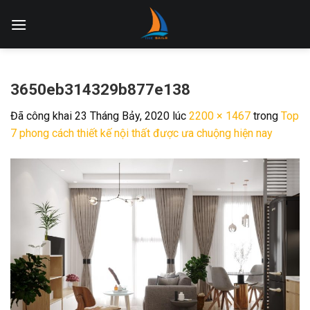
Skip
to
content
3650eb314329b877e138
Đã công khai
23 Tháng Bảy, 2020
lúc
2200 × 1467
trong
Top
7 phong cách thiết kế nội thất được ưa chuộng hiện nay