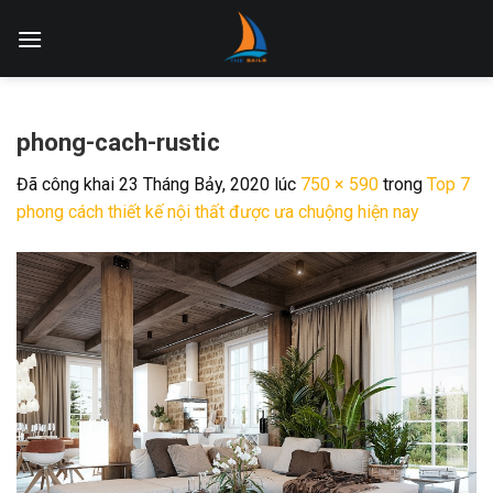
Skip
to
content
phong-cach-rustic
Đã công khai
23 Tháng Bảy, 2020
lúc
750 × 590
trong
Top 7
phong cách thiết kế nội thất được ưa chuộng hiện nay