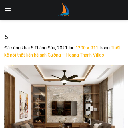
Skip
to
content
5
Đã công khai
5 Tháng Sáu, 2021
lúc
1200 × 911
trong
Thiết
kế nội thất liền kề anh Cường – Hoàng Thành Villas