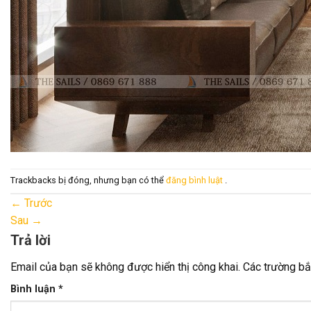
Trackbacks bị đóng, nhưng bạn có thể
đăng bình luật
.
←
Trước
Sau
→
Trả lời
Email của bạn sẽ không được hiển thị công khai.
Các trường b
Bình luận
*