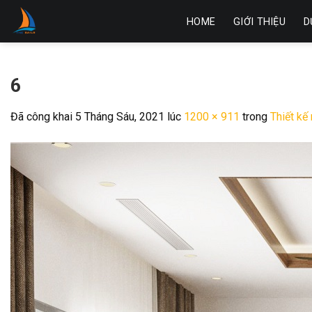
Skip
HOME
GIỚI THIỆU
D
to
content
6
Đã công khai
5 Tháng Sáu, 2021
lúc
1200 × 911
trong
Thiết kế